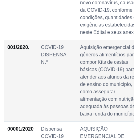
novo coronavírus, causad
da COVID-19, conforme
condições, quantidades e
exigências estabelecidas
neste Edital e seus anexos
001/2020.
COVID-19
Aquisição emergencial de
DISPENSA
gêneros alimentícios para
N.º
compor Kits de cestas
básicas (COVID-19) para
atender aos alunos da red
de ensino do município, 
como assegurar
alimentação com nutrição
adequada às pessoas de
baixa renda do município.
00001/2020
Dispensa
AQUISIÇÃO
COVID-19
EMERGENCIAL DE