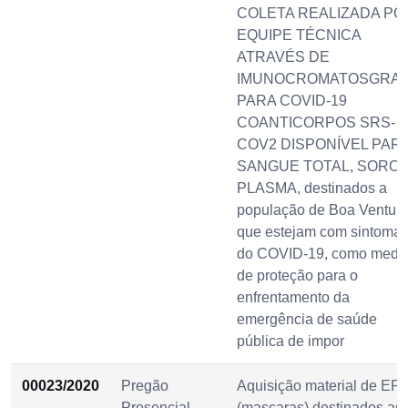
COLETA REALIZADA PO
EQUIPE TÉCNICA
ATRAVÉS DE
IMUNOCROMATOSGRAF
PARA COVID-19
COANTICORPOS SRS-
COV2 DISPONÍVEL PAR
SANGUE TOTAL, SORO,
PLASMA, destinados a
população de Boa Ventur
que estejam com sintoma
do COVID-19, como medi
de proteção para o
enfrentamento da
emergência de saúde
pública de impor
00023/2020
Pregão
Aquisição material de EPI
Presencial
(mascaras) destinados as