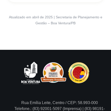
Atualizado em abril de 2025 | Secretaria de Planejamento e
Gestão – Boa Ventura/PB
Rua Emília Leite, Centro / CEP: 58.993-000
Telefone.: (83) 92001-5097 (Imprensa) | (83) 98191-