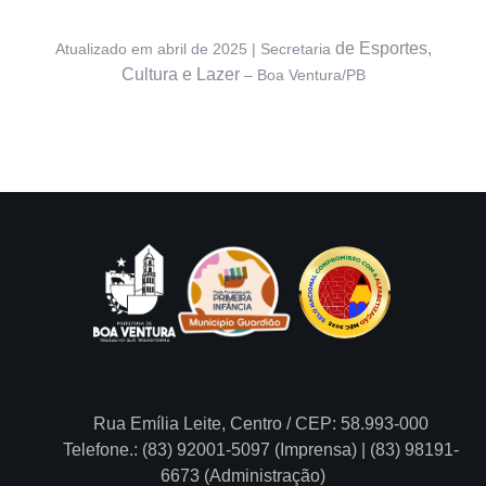
de Esportes,
Atualizado em abril de 2025 | Secretaria
Cultura e Lazer
– Boa Ventura/PB
Rua Emília Leite, Centro / CEP: 58.993-000
Telefone.: (83) 92001-5097 (Imprensa) | (83) 98191-
6673 (Administração)