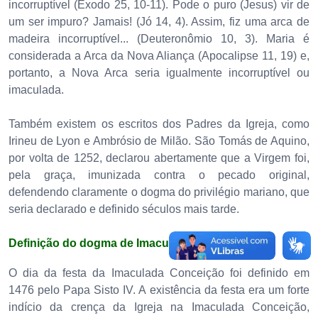
incorruptível (Êxodo 25, 10-11). Pode o puro (Jesus) vir de
um ser impuro? Jamais! (Jó 14, 4). Assim, fiz uma arca de
madeira incorruptível... (Deuteronômio 10, 3). Maria é
considerada a Arca da Nova Aliança (Apocalipse 11, 19) e,
portanto, a Nova Arca seria igualmente incorruptível ou
imaculada.
Também existem os escritos dos Padres da Igreja, como
Irineu de Lyon e Ambrósio de Milão. São Tomás de Aquino,
por volta de 1252, declarou abertamente que a Virgem foi,
pela graça, imunizada contra o pecado original,
defendendo claramente o dogma do privilégio mariano, que
seria declarado e definido séculos mais tarde.
Definição do dogma de Imaculada Conceição
O dia da festa da Imaculada Conceição foi definido em
1476 pelo Papa Sisto IV. A existência da festa era um forte
indício da crença da Igreja na Imaculada Conceição,