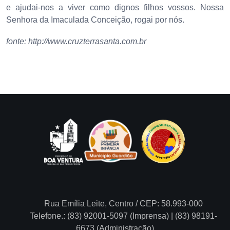
e ajudai-nos a viver como dignos filhos vossos. Nossa
Senhora da Imaculada Conceição, rogai por nós.
fonte: http://www.cruzterrasanta.com.br
Rua Emília Leite, Centro / CEP: 58.993-000
Telefone.: (83) 92001-5097 (Imprensa) | (83) 98191-
6673 (Administração)