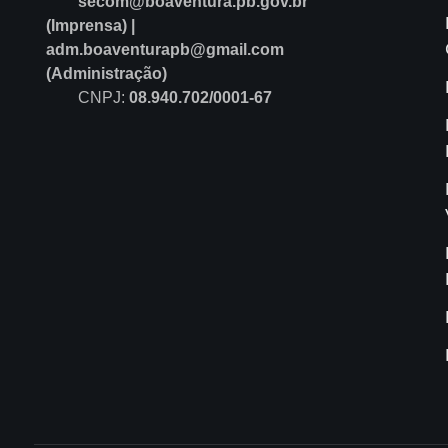
secom@boaventura.pb.gov.br
(Imprensa) |
adm.boaventurapb@gmail.com
(Administração)
CNPJ:
08.940.702/0001-67