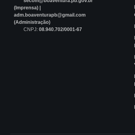
secom@boaventura.pb.gov.br
(Imprensa) |
adm.boaventurapb@gmail.com
(Administração)
CNPJ:
08.940.702/0001-67