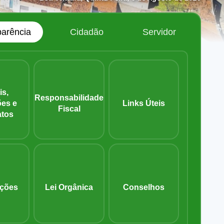
parência
Cidadão
Servidor
is,
Responsabilidade
ões e
Links Úteis
Fiscal
atos
ações
Lei Orgânica
Conselhos