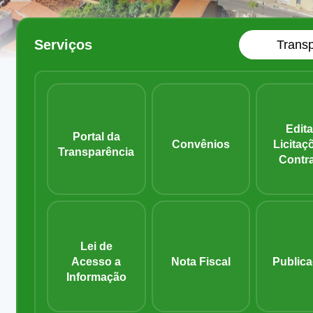
Serviços
Trans
Controladoria
Saúde
Administração
Geral
Edita
Portal da
Convênios
Licitaç
Transparência
Contr
Esportes,
Comunicação
Finanças
Cultura e Lazer
Social
Lei de
Acesso a
Nota Fiscal
Public
Informação