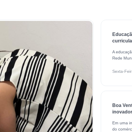
Educação
curricul
A educaçã
Rede Munic
Sexta-Feir
Boa Vent
inovador 
Em uma ini
do comérci