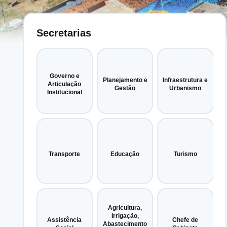
Secretarias
Governo e
Planejamento e
Infraestrutura e
Articulação
Gestão
Urbanismo
Institucional
Transporte
Educação
Turismo
Agricultura,
Irrigação,
Assistência
Chefe de
Abastecimento